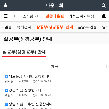
다운교회
환영합니다
소개합니다
말씀과훈련
가정교회와목장
선교
교 말씀
목회편지
삶공부(성경공부) 안내
삶공부 간증
원로
삶공부(성경공부) 안내
삶공부(성경공부) 안내
제목
새로운삶 저녁반 신청합니다
성희경
1753
2010.09.28
경건의 삶 신청합니다.
박남석
1856
2010.09.28
생명의 삶 오후반 신청합니다.