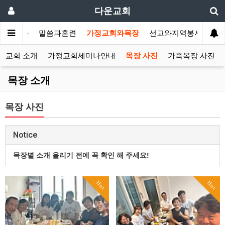
다운교회
개합니다
말씀과훈련
가정교회와목장
선교와지역봉사
나
정교회 소개
가정교회세미나안내
목장 사진
가족목장 사진
목장 소개
목장 사진
Notice
목장별 소개 올리기 전에 꼭 확인 해 주세요!
Hot
Hot