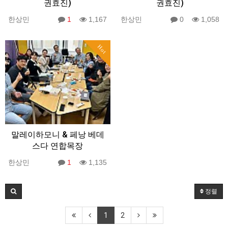
권효진)
권효진)
한상민
1
1,167
한상민
0
1,058
Hot
말레이하모니 & 페낭 베데
스다 연합목장
한상민
1
1,135
정렬
1
2