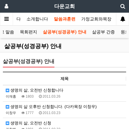
다운교회
환영합니다
소개합니다
말씀과훈련
가정교회와목장
선교
교 말씀
목회편지
삶공부(성경공부) 안내
삶공부 간증
원로
삶공부(성경공부) 안내
삶공부(성경공부) 안내
제목
생명의 삶, 오전반 신청합니다
이재흥
1803
2011.03.26
생명의 삶 오후반 신청합니다. (다카목장 이창우)
이창우
1777
2011.03.23
생명의 삶, 오전반 신청