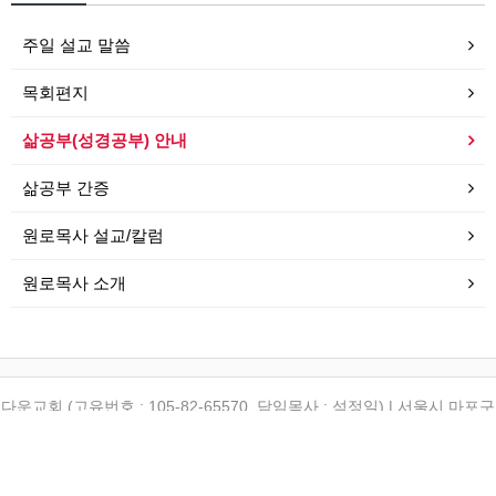
주일 설교 말씀
목회편지
삶공부(성경공부) 안내
삶공부 간증
원로목사 설교/칼럼
원로목사 소개
다운교회 (고유번호 : 105-82-65570, 담임목사 : 석정일) | 서울시 마포구
토정로 12-6 (합정동 196-6) | (TEL) 02-3142-1542 | (FAX) 02-3142-
1543
Copyrightⓒ 2010 다운교회 All rights reserved.