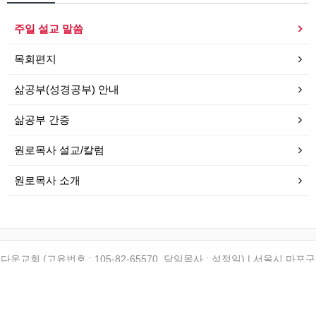
주일 설교 말씀
목회편지
삶공부(성경공부) 안내
삶공부 간증
원로목사 설교/칼럼
원로목사 소개
다운교회 (고유번호 : 105-82-65570, 담임목사 : 석정일) | 서울시 마포구
토정로 12-6 (합정동 196-6) | (TEL) 02-3142-1542 | (FAX) 02-3142-
1543
Copyrightⓒ 2010 다운교회 All rights reserved.