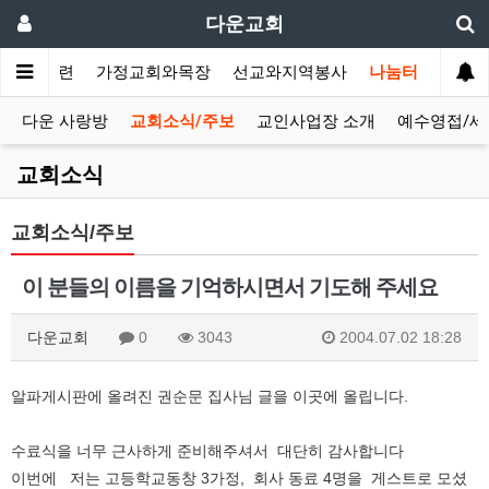
다운교회
말씀과훈련
가정교회와목장
선교와지역봉사
나눔터
다운 사랑방
교회소식/주보
교인사업장 소개
예수영접/세
교회소식
교회소식/주보
이 분들의 이름을 기억하시면서 기도해 주세요
다운교회
0
3043
2004.07.02 18:28
알파게시판에 올려진 권순문 집사님 글을 이곳에 올립니다.
수료식을 너무 근사하게 준비해주셔서 대단히 감사합니다
이번에 저는 고등학교동창 3가정, 회사 동료 4명을 게스트로 모셨