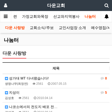
다운교회
말씀과훈련
가정교회와목장
선교와지역봉사
나눔터
다운 사랑방
교회소식/주보
교인사업장 소개
예수영접/세
나눔터
다운 사랑방
제목
성가대 MT 다녀왔습니다!
8
생명나무(최정연)
2561
2007.05.15
지성이
5
김성호
2561
2010.04.14
나코소에서의 전도지 배포 전…