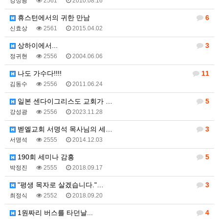
강성광
2561
2010.08.16
휴스턴에서의 귀한 만남
6
신효상
2561
2015.04.02
상하이에서...
3
정귀현
2556
2004.06.06
나도 가수다!!!!
11
김동수
2556
2011.06.24
일본 센다이그리스도 교회가 …
5
강성광
2556
2023.11.28
벧엘교회 서명석 목사님의 세…
3
서명석
2555
2014.12.03
190회 세미나 감흥
5
박정진
2555
2018.09.17
"평생 목자로 살겠습니다."…
3
최정식
2552
2018.09.20
1원짜리 버스를 타던날...
4