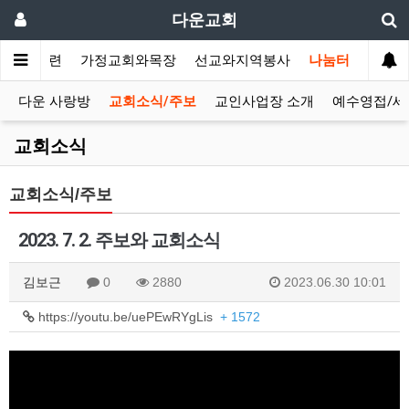
다운교회
말씀과훈련
가정교회와목장
선교와지역봉사
나눔터
다운 사랑방
교회소식/주보
교인사업장 소개
예수영접/세
교회소식
교회소식/주보
2023. 7. 2. 주보와 교회소식
김보근
0
2880
2023.06.30 10:01
https://youtu.be/uePEwRYgLis
+ 1572