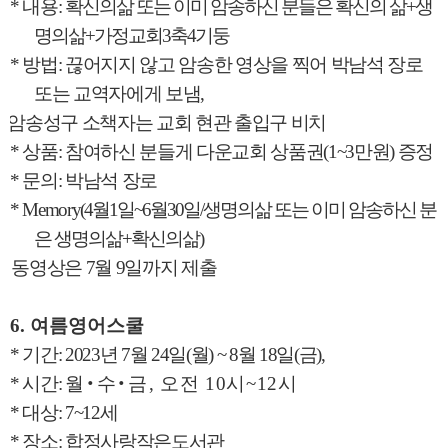
*
내용
:
확신의삶 또는 이미 암송하신 분들은 확신의 삶
+
생
명의삶
+
가정교회
3
축
4
기둥
*
방법
:
끊어지지 않고 암송한 영상을 찍어 박남석 장로
또는 교역자에게 보냄
,
암송성구 소책자는 교회 현관 출입구 비치
*
상품
:
참여하신 분들게 다운교회 상품권
(1~3
만원
)
증정
*
문의
:
박남석 장로
* Memory
(4
월
1
일
~6
월
30
일
/
생명의삶 또는 이미 암송하신 분
은 생명의삶
+
확신의삶
)
동영상은
7
월
9
일까지 제출
6.
여름영어스쿨
*
기간
: 2023
년
7
월
24
일
(
월
) ~ 8
월
18
일
(
금
),
*
시간
:
월
‧
수
‧
금
,
오전
10
시
~12
시
*
대상
: 7~12
세
*
장소
:
합정사랑작은도서관