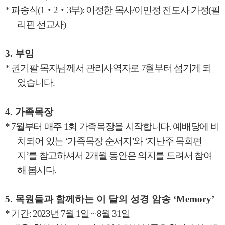
*
파송식
(1
‧
2
‧
3
부
):
이정한 목사
/
이민정 전도사 가정
(
필
리핀 선교사
)
3.
부임
*
권기팔 목자님께서 관리사역자로
7
월부터 섬기게 되
었습니다
.
4.
가족목장
* 7
월부터 매주
1
회 가족목장을 시작합니다
.
예배당에 비
치되어 있는
‘
가족목장 순서지
’
와
‘
지난주 목회편
지
’
를 참고하셔서
2
개월 동안은 의지를 드려서 참여
해 봅시다
.
5.
목원들과 함께하는 이 달의 성경 암송
‘Memory’
*
기간
: 2023
년
7
월
1
일
~ 8
월
31
일