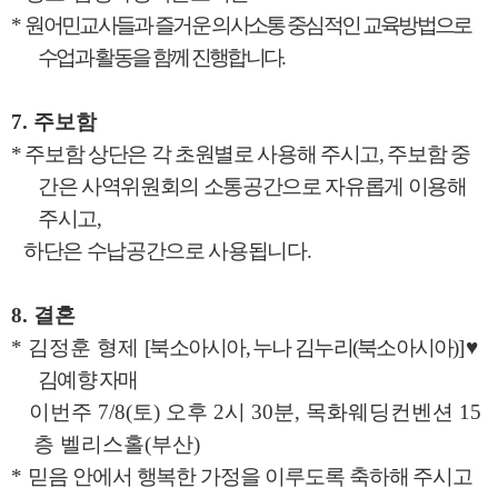
*
원어민교사들과 즐거운 의사소통 중심적인 교육방법으로
수업과 활동을 함께 진행합니다
.
7.
주보함
*
주보함 상단은 각 초원별로 사용해 주시고
,
주보함 중
간은 사역위원회의 소통공간으로 자유롭게 이용해
주시고
,
하단은 수납공간으로 사용됩니다
.
8.
결혼
*
김정훈 형제
[
북소아시아
,
누나 김누리
(
북소아시아
)]
♥
김예향 자매
이번주
7/8(
토
)
오후
2
시
30
분
,
목화웨딩컨벤션
15
층 벨리스홀
(
부산
)
*
믿음 안에서 행복한 가정을 이루도록 축하해 주시고