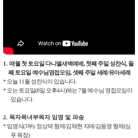
1.
매월 첫 토요일 다니엘새벽예배
,
첫째 주일 성찬식
,
둘
째 토요일 예수님영접모임
,
셋째 주일 세례
/
유아세례
*
오늘
11
월 성찬식이 있습니다
.
*
오는 토요일
(8
일 오후
4
시
)
에는
7
월 예수님 영접모임이
있습니다
.
2.
목자목녀부목자 임명 및 파송
*
임명식
(3
부
):
정상덕 형제
/
김채현 자매
/
김동영 형제
(
싱
푸 목장
)