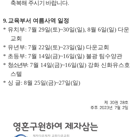
축복해 주시기 바랍니다
.
9.
교육부서 여름사역 일정
*
유치부
: 7
월
29
일
(
토
)~30
일
(
일
), 8
월
6
일
(
일
)
다운
교회
*
유년부
: 7
월
22
일
(
토
)~23
일
(
일
)
다운교회
*
초등부
: 7
월
14
일
(
금
)~16
일
(
일
)
불광 팀수양관
*
청소년부
: 7
월
14
일
(
금
)~16
일
(
일
)
강화 신화유스호
스텔
*
싱 글
: 8
월
25
일
(
금
)~27
일
(
일
)