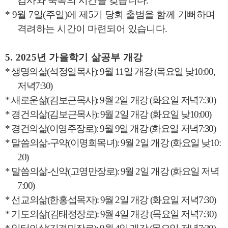
감사와 축복의 시간을 갖습니다
.
* 9
월
7
일
(
주일
)
에 제
5
기 당회 출범을 함께 기뻐하며
격려하는 시간이 마련되어 있습니다
.
5. 2025
년 가을학기 삶공부 개강
*
생명의삶
(
석정일목사
): 9
월
11
일 개강
(
목요일 낮
10:00,
저녁
7:30)
*
새로운삶
(
김보근목사
): 9
월
2
일 개강
(
화요일 저녁
7:30)
*
경건의
삶
(
김보근목사
): 9
월
2
일 개강
(
화요일 낮
10:00)
*
경건의삶
(
이영주장로
): 9
월
9
일 개강
(
화요일 저녁
7:30)
*
말씀의삶
-
구약
(
이명희목녀
): 9
월
2
일 개강
(
화요일 낮
10:
20)
*
말씀의삶
-
신약
(
고영만장로
): 9
월
2
일 개강
(
화요일 저녁
7:00)
*
선교의
삶
(
한홍섭목자
): 9
월
2
일 개강
(
화요일 저녁
7:30)
*
기도의삶
(
김태정장로
): 9
월
4
일 개강
(
목요일 저녁
7:30)