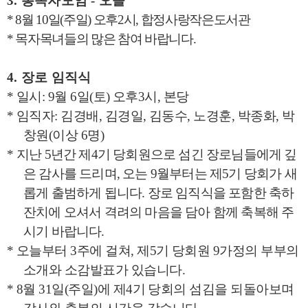
3.
총목자모임
-
오늘
* 8
월
10
일
(
주일
)
오후
2
시
,
합정사랑작은도서관
*
목자목녀들의 많은 참여 바랍니다
.
4.
장로 임직식
*
일시
: 9
월
6
일
(
토
)
오후
3
시
,
본당
*
임직자
:
김경배
,
김경일
,
김동수
,
노경훈
,
박종화
,
박
창원
(
이상
6
명
)
*
지난
5
년간 제
4
기 당회원으로 섬긴 장로님들에게 깊
은 감사를 드리며
,
오는
9
월부터는 제
5
기 당회가 새
롭게 출범하게 됩니다
.
장로 임직식을 포함한 축하
잔치에 오셔서 격려의 마음을 담아 함께 축복해 주
시기 바랍니다
.
*
오늘부터
3
주에 걸쳐
,
제
5
기 당회원
9
가정의 부부의
소개와 소감발표가 있습니다
.
* 8
월
31
일
(
주일
)
에 제
4
기 당회의 섬김을 되돌아보며