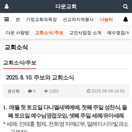
다운교회
말씀과훈련
가정교회와목장
선교와지역봉사
나눔터
다운 사랑방
교회소식/주보
교인사업장 소개
예수영접/세
교회소식
교회소식/주보
2025. 8. 10. 주보와 교회소식
권선희
0
1323
2025.08.09 14:55
1.
매월 첫 토요일 다니엘새벽예배
,
첫째 주일 성찬식
,
둘
째 토요일 예수님영접모임
,
셋째 주일 세례
/
유아세례
*
세례
:
민태홍 형제
,
전희영 자매
(2
부
,
말레이시아빛과소