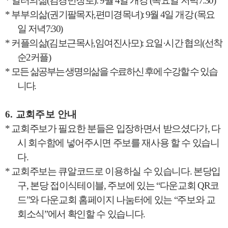
*
일터의삶
(
김경민장로
): 9
월
4
일 개강
(
목요일 저녁
7:30)
*
부부의
삶
(
권기팔목자
,
편미경목녀
): 9
월
4
일 개강
(
목요
일 저녁
7:30)
*
커플의삶
(
김보근목사
,
임여진사모
):
요일
·
시간 협의
(
선착
순
2
커플
)
*
모든 삶공부는 생명의삶을 수료하신 후에 수강할 수 있습
니다
.
6.
교회주보 안내
*
교회주보가 필요한 분들은 입장하면서 받으셨다가
,
다
시 회수함에 넣어주시면 주보를 재사용 할 수 있습니
다
.
*
교회주보는 큐알코드로 이용하실 수 있습니다
.
본당입
구
,
본당 접이식테이블
,
주보에 있는
“
다운교회
QR
코
드
”
와 다운교회 홈페이지 나눔터에 있는
“
주보와 교
회소식
”
에서 확인할 수 있습니다
.