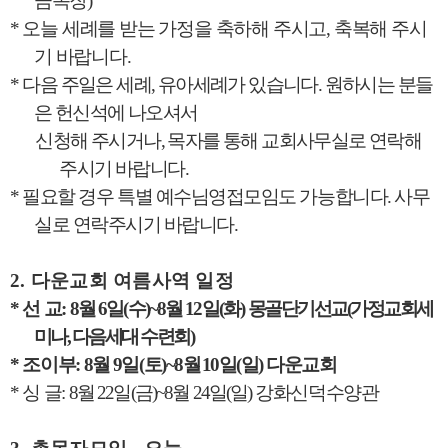
금목장
)
*
오늘 세례를 받는 가정을 축하해 주시고
,
축복해 주시
기 바랍니다
.
*
다음 주일은 세례
,
유아세례가 있습니다
.
원하시는 분들
은 헌신석에 나오셔서
신청해 주시거나
,
목자를 통해 교회사무실로 연락해
주시기 바랍니다
.
*
필요할 경우 특별 예수님영접모임도 가능합니다
.
사무
실로 연락주시기 바랍니다
.
2.
다운교회 여름사역 일정
*
선 교
:
8
월
6
일
(
수
)~8
월
12
일
(
화
)
몽골단기선교
(
가정교회세
미나
,
다음세대 수련회
)
*
조이부
: 8
월
9
일
(
토
)~8
월
10
일
(
일
)
다운교회
*
싱 글
:
8
월
22
일
(
금
)~8
월
24
일
(
일
)
강화신덕수양관