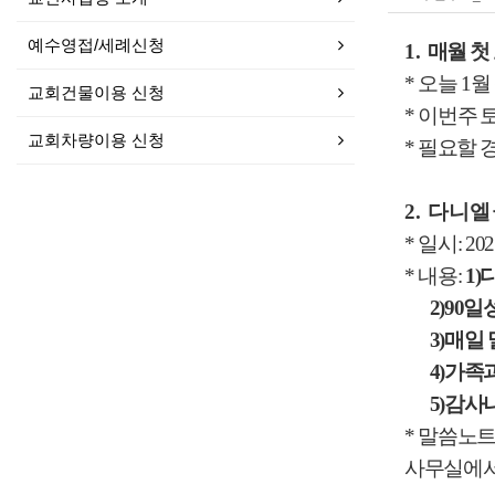
예수영접/세례신청
1.
매월 첫
*
오늘
1
월
교회건물이용 신청
*
이번주
교회차량이용 신청
*
필요할 
2.
다니엘
*
일시
: 20
*
내용
:
1)
2)90
일
3)
매일 
4)
가족
5)
감사
*
말씀노트
사무실에서