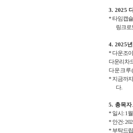
3.
2025
*
타임캡
링크로도
4.
2025
년
*
다운조
다운리차
다운크루
*
지금까지
다
.
5.
총목자
*
일시
: 1
*
안건
: 20
*
부탁드