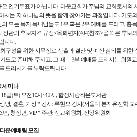
은 인기투표가 아닙니다
.
다운교회가 주님의 교회로서의 사
하시는 지 하나님의 뜻을 함께 찾아가는 과정입니다
.
기도의
의 모든 목자 목녀님들도
1
부 혹은
2
부 예배를 드리고
,
총목
 정관의 후보자격 규정
<
목회편지
(404)
참조
>
을 따른 후보
바랍니다
.
당회구성을 위한 시무장로 선출과 결산 및 예산 심의를 위
기도로 준비해 주시고
,
그 때는
3
부 예배를 드리시는 회원교
배를 드리시기를 부탁드립니다
.
요
세미나
월
18
일
(
토
)
오전
10
시
~12
시
,
합정사랑작은도서관
생명
,
결혼
,
가정
*
강사
:
류현모 강사
(
서울대 분자유전학 교
소년
,
청장년
, VIP
*
주관
:
선교위원회
,
신앙위원회
름다운예배팀 모집