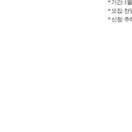
*
기간
: 1
*
모집
:
찬
*
신청
:
추