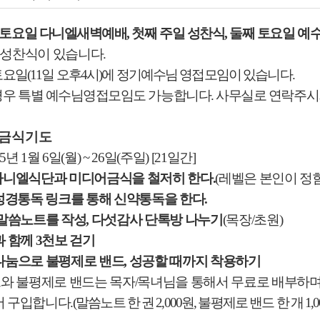
 토요일 다니엘새벽예배
,
첫째 주일 성찬식
,
둘째 토요일 예
 성찬식이 있습니다
.
토요일
(11
일 오후
4
시
)
에 정기예수님 영접모임이 있습니다
.
경우 특별 예수님영접모임도 가능합니다
.
사무실로 연락주시
금식기도
25
년
1
월
6
일
(
월
) ~ 26
일
(
주일
) [21
일간
]
다니엘식단과 미디어금식을 철저히 한다
.
(
레벨은 본인이 정
성경통독 링크를 통해 신약통독을 한다
.
말씀노트를 작성
,
다섯감사 단톡방 나누기
(
목장
/
초원
)
과 함께
3
천보 걷기
나눔으로 불평제로 밴드
,
성공할 때까지 착용하기
와 불평제로 밴드는 목자
/
목녀님을 통해서 무료로 배부하
 구입합니다
.
(
말씀노트 한 권
2,000
원
,
불평제로 밴드 한 개
1,