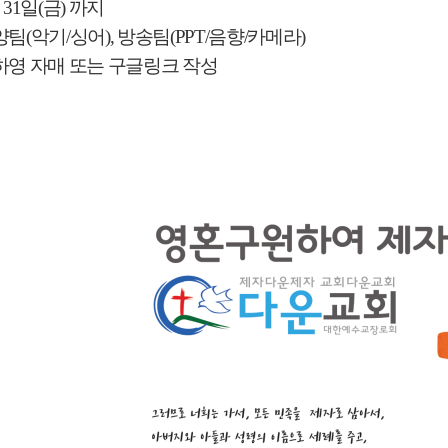
월
31
일
(
금
)
까지
양팀
(
악기
/
싱어
),
방송팀
(PPT/
음향
/
카메라
)
하영 자매 또는 구글링크 작성