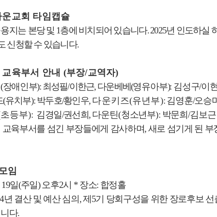
다운교회 타임캡슐
슐용지는
본당 및
1
층에 비치되어 있습니다
. 2025
년 인도하실 
 신청할 수 있습니다
.
 교육부서 안내
(
부장
/
교역자
)
이
(
장애인부
)
:
최성필
/
이한근
,
다운베베
(
영유아부
):
김성구
/
이
드
(
유치부
):
박두호
/
황인우
,
다운키즈
(
유년부
)
:
김영훈
/
오승
(
초등부
)
:
김경일
/
권선희
,
다운틴
(
청소년부
)
:
박문희
/
김보근
 교육부서를 섬긴 부장들에게 감사하며
,
새로 섬기게 된 
모임
월
19
일
(
주일
)
오후
2
시
*
장소
:
합정홀
24
년 결산 및 예산 심의
,
제
5
기 당회구성을 위한 장로후보 선
립니다
.