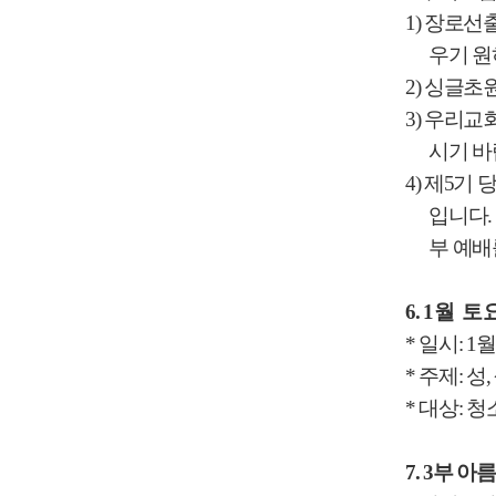
1)
장로선출
우기 원
2)
싱글초원
3)
우리교회
시기 
4)
제
5
기 
입니다
.
부 예
6.
1
월 토
*
일시
: 1
*
주제
:
성
,
*
대상
:
청
7. 3
부 아