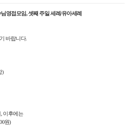
수님영접모임
,
셋째 주일 세례
/
유아세례
기 바랍니다
.
함
)
며
,
이후에는
000
원
)